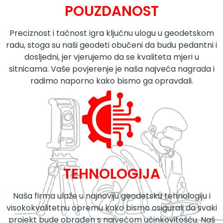
POUZDANOST
Preciznost i tačnost igra ključnu ulogu u geodetskom
radu, stoga su naši geodeti obučeni da budu pedantni i
dosljedni, jer vjerujemo da se kvaliteta mjeri u
sitnicama. Vaše povjerenje je naša najveća nagrada i
radimo naporno kako bismo ga opravdali.
TEHNOLOGIJA
Naša firma ulaže u najnoviju geodetsku tehnologiju i
visokokvalitetnu opremu kako bismo osigurali da svaki
projekt bude obrađen s najvećom učinkovitošću. Naš