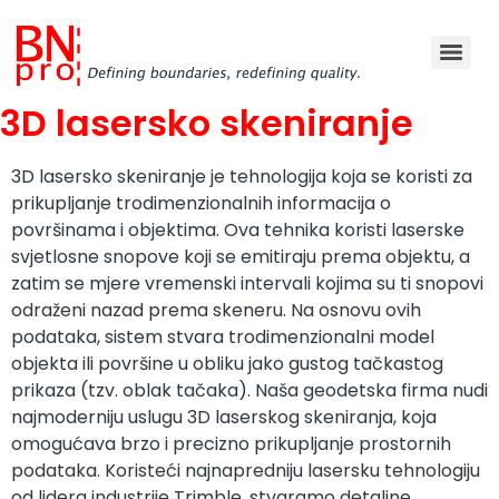
3D lasersko skeniranje
3D lasersko skeniranje je tehnologija koja se koristi za
prikupljanje trodimenzionalnih informacija o
površinama i objektima. Ova tehnika koristi laserske
svjetlosne snopove koji se emitiraju prema objektu, a
zatim se mjere vremenski intervali kojima su ti snopovi
odraženi nazad prema skeneru. Na osnovu ovih
podataka, sistem stvara trodimenzionalni model
objekta ili površine u obliku jako gustog tačkastog
prikaza (tzv. oblak tačaka). Naša geodetska firma nudi
najmoderniju uslugu 3D laserskog skeniranja, koja
omogućava brzo i precizno prikupljanje prostornih
podataka. Koristeći najnapredniju lasersku tehnologiju
od lidera industrije Trimble, stvaramo detaljne