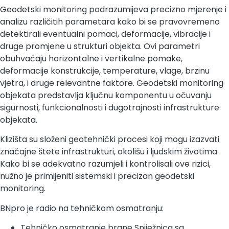
Geodetski monitoring podrazumijeva precizno mjerenje i
analizu različitih parametara kako bi se pravovremeno
detektirali eventualni pomaci, deformacije, vibracije i
druge promjene u strukturi objekta. Ovi parametri
obuhvaćaju horizontalne i vertikalne pomake,
deformacije konstrukcije, temperature, vlage, brzinu
vjetra, i druge relevantne faktore.
Geodetski monitoring
objekata predstavlja ključnu komponentu
u očuvanju
sigurnosti, funkcionalnosti i dugotrajnosti infrastrukture
objekata.
Klizišta su složeni geotehnički procesi koji mogu izazvati
značajne štete infrastrukturi, okolišu i ljudskim životima.
Kako bi se adekvatno razumjeli i kontrolisali ove rizici,
nužno je primijeniti sistemski i precizan geodetski
monitoring.
BNpro je radio na tehničkom osmatranju:
Tehničko osmatranje brane Sniježnica sa